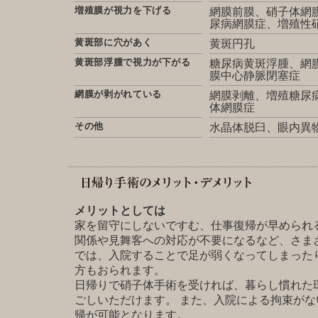
増殖膜が視力を下げる
網膜前膜、硝子体網
尿病網膜症、増殖性
黄斑部に穴があく
黄斑円孔
黄斑部浮腫で視力が下がる
糖尿病黄斑浮腫、網
膜中心静脈閉塞症
網膜が剥がれている
網膜剥離、増殖糖尿
体網膜症
その他
水晶体脱臼、眼内異
メリットとしては
家を留守にしないですむ、仕事復帰が早められ
関係や見舞客への対応が不要になるなど、さま
では、入院することで足が弱くなってしまった
方もおられます。
日帰りで硝子体手術を受ければ、暮らし慣れた
ごしいただけます。 また、入院による拘束が
帰が可能となります。