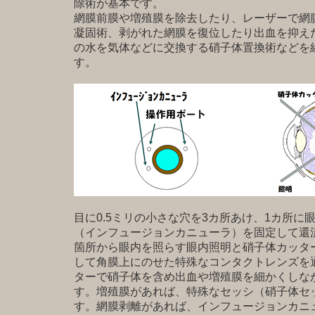
除術が基本です。
網膜前膜や増殖膜を除去したり、レーザーで網
凝固術、剥がれた網膜を復位したり出血を抑え
の水を気体などに交換する硝子体置換術などを
す。
目に0.5ミリの小さな穴を3カ所あけ、1カ所に
（インフュージョンカニューラ）を固定して還
箇所から眼内を照らす眼内照明と硝子体カッタ
して角膜上にのせた特殊なコンタクトレンズを
ターで硝子体を含め出血や増殖膜を細かくしな
す。増殖膜があれば、特殊なセッシ（硝子体セ
す。網膜剥離があれば、インフュージョンカニ