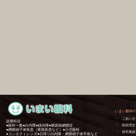
いまい眼科
ごあいさ
診療科目
●眼科一般●白内障●緑内障●糖尿病網膜症
医院理念
●網膜硝子体疾患（黄斑疾患など）●小児眼科
研究業績
●コンタクトレンズ●日帰り白内障・網膜硝子体手術など